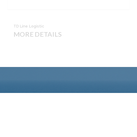
TD Line Logistic
MORE DETAILS
SEND REQUEST FOR
PRELIMINARY
CALCULATION