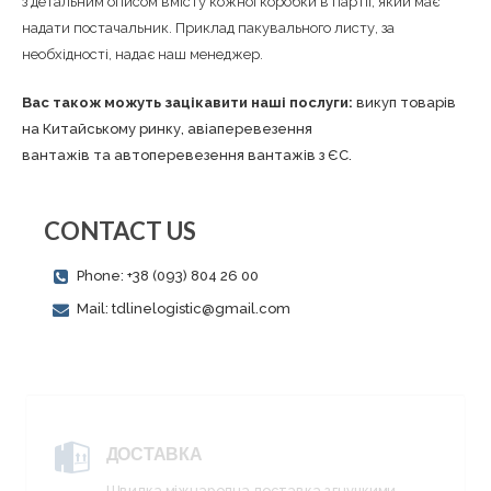
з детальним описом вмісту кожної коробки в партії, який має
надати постачальник. Приклад пакувального листу, за
необхідності, надає наш менеджер.
Вас також можуть зацікавити наші послуги:
викуп товарів
на Китайському ринку
,
авіаперевезення
вантажів
та
автоперевезення вантажів з ЄС
.
CONTACT US
Phone: +38 (093) 804 26 00
Mail: tdlinelogistic@gmail.com
ДОСТАВКА
Швидка міжнародна доставка з гнучкими